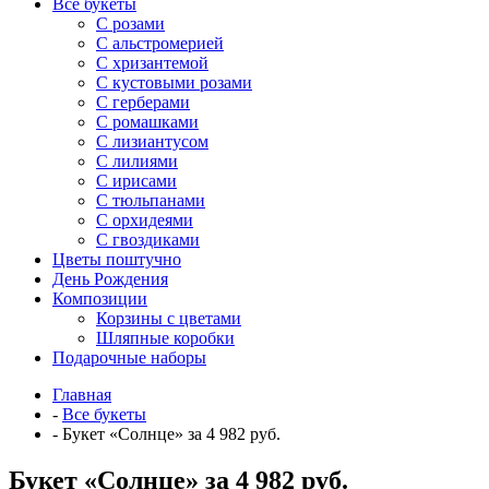
Все букеты
C розами
С альстромерией
С хризантемой
С кустовыми розами
С герберами
С ромашками
С лизиантусом
С лилиями
С ирисами
С тюльпанами
С орхидеями
С гвоздиками
Цветы поштучно
День Рождения
Композиции
Корзины с цветами
Шляпные коробки
Подарочные наборы
Главная
-
Все букеты
-
Букет «Солнце» за 4 982 руб.
Букет «Солнце» за 4 982 руб.