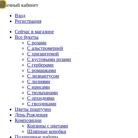
Личный кабинет
Вход
Регистрация
Сейчас в магазине
Все букеты
C розами
С альстромерией
С хризантемой
С кустовыми розами
С герберами
С ромашками
С лизиантусом
С лилиями
С ирисами
С тюльпанами
С орхидеями
С гвоздиками
Цветы поштучно
День Рождения
Композиции
Корзины с цветами
Шляпные коробки
Подарочные наборы