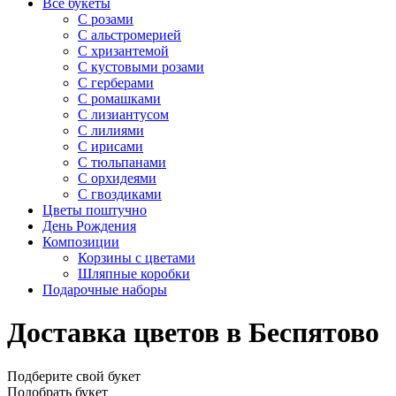
Все букеты
C розами
С альстромерией
С хризантемой
С кустовыми розами
С герберами
С ромашками
С лизиантусом
С лилиями
С ирисами
С тюльпанами
С орхидеями
С гвоздиками
Цветы поштучно
День Рождения
Композиции
Корзины с цветами
Шляпные коробки
Подарочные наборы
Доставка цветов в Беспятово
Подберите свой букет
Подобрать букет