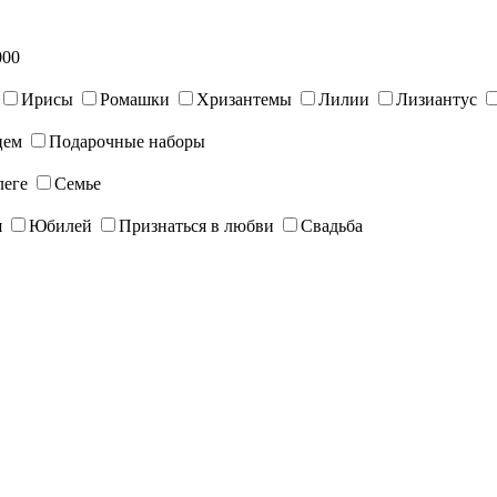
000
Ирисы
Ромашки
Хризантемы
Лилии
Лизиантус
цем
Подарочные наборы
леге
Семье
я
Юбилей
Признаться в любви
Свадьба