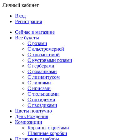
Личный кабинет
Вход
Регистрация
Сейчас в магазине
Все букеты
C розами
С альстромерией
С хризантемой
С кустовыми розами
С герберами
С ромашками
С лизиантусом
С лилиями
С ирисами
С тюльпанами
С орхидеями
С гвоздиками
Цветы поштучно
День Рождения
Композиции
Корзины с цветами
Шляпные коробки
Подарочные наборы