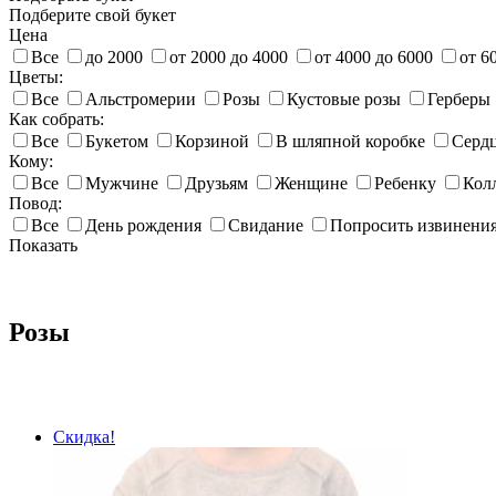
Подберите свой букет
Цена
Все
до 2000
от 2000 до 4000
от 4000 до 6000
от 6
Цветы:
Все
Альстромерии
Розы
Кустовые розы
Герберы
Как собрать:
Все
Букетом
Корзиной
В шляпной коробке
Серд
Кому:
Все
Мужчине
Друзьям
Женщине
Ребенку
Кол
Повод:
Все
День рождения
Свидание
Попросить извинени
Показать
Розы
Скидка!