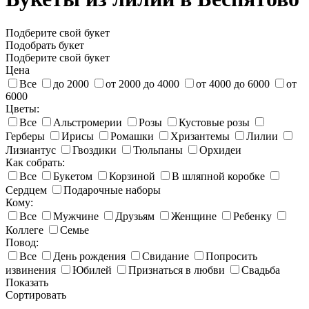
Подберите свой букет
Подобрать букет
Подберите свой букет
Цена
Все
до 2000
от 2000 до 4000
от 4000 до 6000
от
6000
Цветы:
Все
Альстромерии
Розы
Кустовые розы
Герберы
Ирисы
Ромашки
Хризантемы
Лилии
Лизиантус
Гвоздики
Тюльпаны
Орхидеи
Как собрать:
Все
Букетом
Корзиной
В шляпной коробке
Сердцем
Подарочные наборы
Кому:
Все
Мужчине
Друзьям
Женщине
Ребенку
Коллеге
Семье
Повод:
Все
День рождения
Свидание
Попросить
извинения
Юбилей
Признаться в любви
Свадьба
Показать
Сортировать