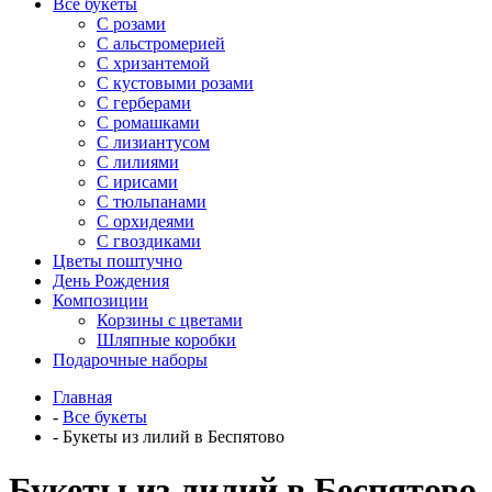
Все букеты
C розами
С альстромерией
С хризантемой
С кустовыми розами
С герберами
С ромашками
С лизиантусом
С лилиями
С ирисами
С тюльпанами
С орхидеями
С гвоздиками
Цветы поштучно
День Рождения
Композиции
Корзины с цветами
Шляпные коробки
Подарочные наборы
Главная
-
Все букеты
-
Букеты из лилий в Беспятово
Букеты из лилий в Беспятово