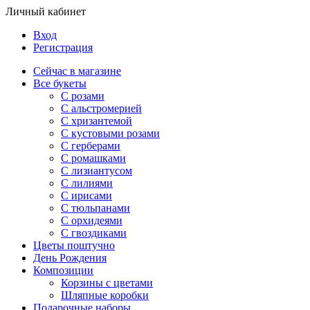
Личный кабинет
Вход
Регистрация
Сейчас в магазине
Все букеты
C розами
С альстромерией
С хризантемой
С кустовыми розами
С герберами
С ромашками
С лизиантусом
С лилиями
С ирисами
С тюльпанами
С орхидеями
С гвоздиками
Цветы поштучно
День Рождения
Композиции
Корзины с цветами
Шляпные коробки
Подарочные наборы