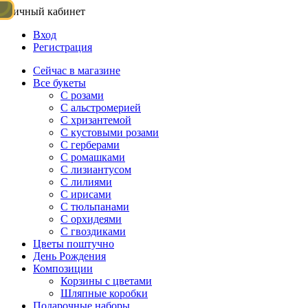
Личный кабинет
Вход
Регистрация
Сейчас в магазине
Все букеты
C розами
С альстромерией
С хризантемой
С кустовыми розами
С герберами
С ромашками
С лизиантусом
С лилиями
С ирисами
С тюльпанами
С орхидеями
С гвоздиками
Цветы поштучно
День Рождения
Композиции
Корзины с цветами
Шляпные коробки
Подарочные наборы