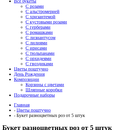
Все букеты
C розами
С альстромерией
С хризантемой
С кустовыми розами
С герберами
С ромашками
С лизиантусом
С лилиями
С ирисами
С тюльпанами
С орхидеями
С гвоздиками
Цветы поштучно
День Рождения
Композиции
Корзины с цветами
Шляпные коробки
Подарочные наборы
Главная
-
Цветы поштучно
-
Букет разноцветных роз от 5 штук
Букет разноцветных роз от 5 штук