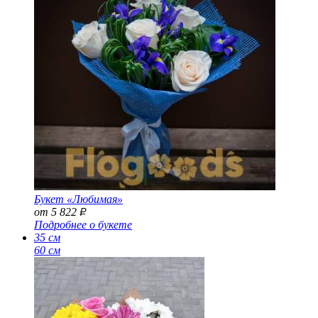
Букет «Любимая»
от 5 822
Р
Подробнее о букете
35 см
60 см