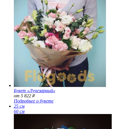
Букет «Лучезарный»
от 5 822
Р
Подробнее о букете
25 см
60 см