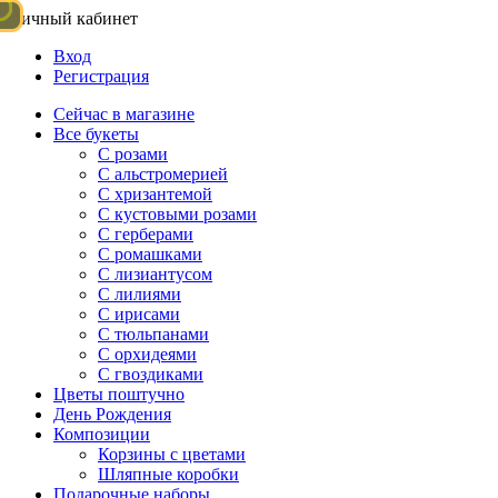
Личный кабинет
Вход
Регистрация
Сейчас в магазине
Все букеты
C розами
С альстромерией
С хризантемой
С кустовыми розами
С герберами
С ромашками
С лизиантусом
С лилиями
С ирисами
С тюльпанами
С орхидеями
С гвоздиками
Цветы поштучно
День Рождения
Композиции
Корзины с цветами
Шляпные коробки
Подарочные наборы