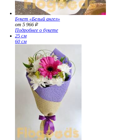
Букет «Белый ангел»
от 5 966
Р
Подробнее о букете
25 см
60 см