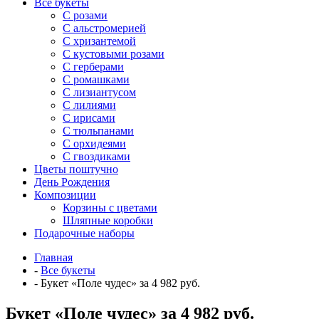
Все букеты
C розами
С альстромерией
С хризантемой
С кустовыми розами
С герберами
С ромашками
С лизиантусом
С лилиями
С ирисами
С тюльпанами
С орхидеями
С гвоздиками
Цветы поштучно
День Рождения
Композиции
Корзины с цветами
Шляпные коробки
Подарочные наборы
Главная
-
Все букеты
-
Букет «Поле чудес» за 4 982 руб.
Букет «Поле чудес» за 4 982 руб.