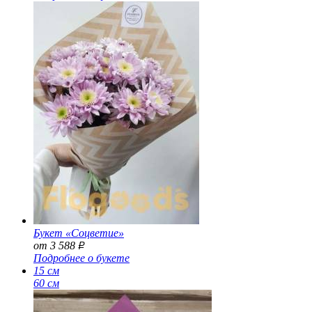
Букет «Соцветие»
от 3 588
Р
Подробнее о букете
15 см
60 см